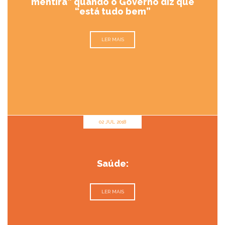
mentira” quando o Governo diz que
“está tudo bem”
LER MAIS
02 JUL 2018
Saúde:
LER MAIS